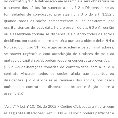
no contrato. § 1 o A deliberação em assembléia será obrigatória se
o número dos sócios for superior a dez. § 2 o Dispensam-se as
formalidades de convocação previstas no § 3 o do art. 1.152 ,
quando todos os sócios comparecerem ou se declararem, por
escrito, cientes do local, data, hora e ordem do dia. § 3 o A reunião
ou a assembléia tornam-se dispensáveis quando todos os sócios
decidirem, por escrito, sobre a matéria que seria objeto delas. § 4 o
No caso do inciso VIII do artigo antecedente, os administradores,
se houver urgência e com autorização de titulares de mais da
metade do capital social, podem requerer concordata preventiva.
§ 5 o As deliberações tomadas de conformidade com a lei e o
contrato vinculam todos os sócios, ainda que ausentes ou
dissidentes. § 6 o Aplica-se às reuniões dos sócios, nos casos
omissos no contrato, o disposto na presente Seção sobre a
assembléia.”
“Art. 7º A Lei nº 10.406, de 2002 – Código Civil, passa a vigorar com
as seguintes alterações: ‘Art. 1.080-A. O sócio poderá participar e