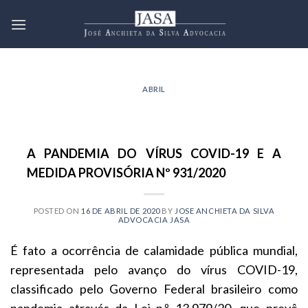
Skip
to
content
ABRIL
A PANDEMIA DO VÍRUS COVID-19 E A
MEDIDA PROVISÓRIA Nº 931/2020
POSTED ON
16 DE ABRIL DE 2020
BY
JOSE ANCHIETA DA SILVA
ADVOCACIA JASA
É fato a ocorrência de calamidade pública mundial,
representada pelo avanço do vírus COVID-19,
classificado pelo Governo Federal brasileiro como
pandemia através da Lei n.º 13.979/20, que prevê