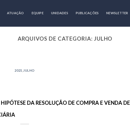
ATUAÇÃO
EQUIPE
UNIDADES
PUBLICAÇÕES
NEWSLETTER
ARQUIVOS DE CATEGORIA:
JULHO
2021 EMPRESARIAL NOVEMBRO
TE À INCIDÊNCIA DA TAXA SELIC SOBRE
AI PARA A CORTE ESPECIAL DO SUPERIOR
A
2021
,
JULHO
10 de novembro de 2021
special nº 1.795.982/SP, iniciado junto à 4ª Turma do
Superior Tribunal [...]
NA HIPÓTESE DA RESOLUÇÃO DE COMPRA E VENDA DE
CONTINUAR LENDO
→
IÁRIA