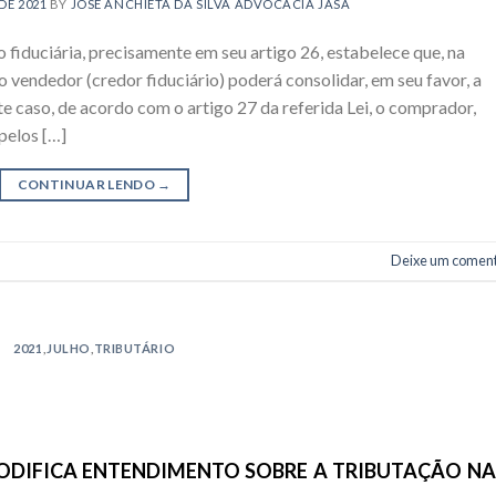
DE 2021
BY
JOSE ANCHIETA DA SILVA ADVOCACIA JASA
o fiduciária, precisamente em seu artigo 26, estabelece que, na
vendedor (credor fiduciário) poderá consolidar, em seu favor, a
 caso, de acordo com o artigo 27 da referida Lei, o comprador,
pelos […]
CONTINUAR LENDO
→
Deixe um coment
2021
,
JULHO
,
TRIBUTÁRIO
MODIFICA ENTENDIMENTO SOBRE A TRIBUTAÇÃO NA