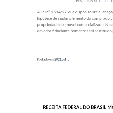
POSTED ON
13 DE JULHO 
A Lei nº 9.514/97, que dispõe sobre alienaçã
hipótese de inadimplemento do comprador, o 
propriedade do imóvel comercializado. Neste
devedor fiduciante, somente será restituído 
Postado em
2021
,
Julho
RECEITA FEDERAL DO BRASIL 