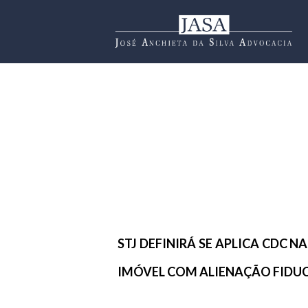
Skip
to
content
NTE
JULGAMENTO REFEREN
CAS
AS DÍVIDAS CIVIS V
TRIBUNAL DE JUSTIÇ
2021,
O julgamento do recurso e
STJ DEFINIRÁ SE APLICA CDC 
IMÓVEL COM ALIENAÇÃO FIDUC