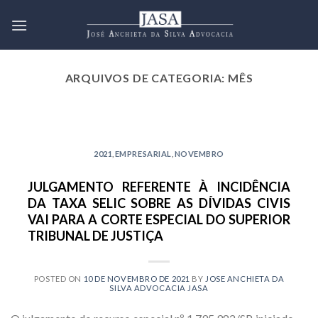
Skip
to
content
ARQUIVOS DE CATEGORIA:
MÊS
2021 EMPRESARIAL NOVEMBRO
JULGAMENTO REFERENTE À
INCIDÊNCIA DA TAXA SELIC
2021
,
EMPRESARIAL
,
NOVEMBRO
SOBRE AS DÍVIDAS CIVIS VAI
PARA A CORTE ESPECIAL DO
JULGAMENTO REFERENTE À INCIDÊNCIA
SUPERIOR TRIBUNAL DE JUSTIÇA
DA TAXA SELIC SOBRE AS DÍVIDAS CIVIS
10 de novembro de 2021
VAI PARA A CORTE ESPECIAL DO SUPERIOR
TRIBUNAL DE JUSTIÇA
O julgamento do recurso especial nº
1.795.982/SP, iniciado junto à 4ª Turma do
Superior Tribunal [...]
POSTED ON
10 DE NOVEMBRO DE 2021
BY
JOSE ANCHIETA DA
SILVA ADVOCACIA JASA
CONTINUAR LENDO
→