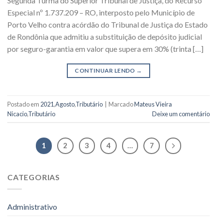
Segunda Turma do Superior Tribunal de Justiça, do Recurso
Especial nº 1.737.209 – RO, interposto pelo Município de
Porto Velho contra acórdão do Tribunal de Justiça do Estado
de Rondônia que admitiu a substituição de depósito judicial
por seguro-garantia em valor que supera em 30% (trinta […]
CONTINUAR LENDO
→
Postado em
2021
,
Agosto
,
Tributário
|
Marcado
Mateus Vieira
Nicacio
,
Tributário
Deixe um comentário
1
2
3
4
…
7
CATEGORIAS
Administrativo