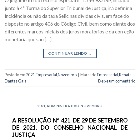
O julgamento do recurso especial nº 1.795.982/SP, iniciado
junto à 4ª Turma do Superior Tribunal de Justiça, irá definir a
incidência ou não da taxa Selic nas dívidas civis, em face do
disposto no artigo 406 do Código Civil, bem como diante dos
diferentes marcos iniciais dos juros moratórios e da correção
monetária que são […]
CONTINUAR LENDO
→
Postado em
2021
,
Empresarial
,
Novembro
|
Marcado
Empresarial
,
Renata
Dantas Gaia
Deixe um comentário
2021
,
ADMINISTRATIVO
,
NOVEMBRO
A RESOLUÇÃO Nº 421, DE 29 DE SETEMBRO
DE 2021, DO CONSELHO NACIONAL DE
JUSTIÇA