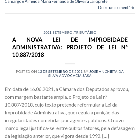
Camargo e Almeida
,
Maria Fernanda de Oliveira Larciprete
Deixe um comentário
2021
,
SETEMBRO
,
TRIBUTÁRIO
A NOVA LEI DE IMPROBIDADE
ADMINISTRATIVA: PROJETO DE LEI Nº
10.887/2018
POSTED ON
13 DE SETEMBRO DE 2021
BY
JOSE ANCHIETA DA
SILVA ADVOCACIA JASA
Em data de 16.06.2021, a Câmara dos Deputados aprovou,
com margem bastante ampla, o Projeto de Lei nº
10.887/2018, cujo texto pretende reformular a Lei da
Improbidade Administrativa, que regula a punição das
irregularidades cometidas por agentes públicos. O novo
marco legal justifica-se, entre outros fatores, pela defasagem
da legislação anterior, que vigora desde 1992. […]