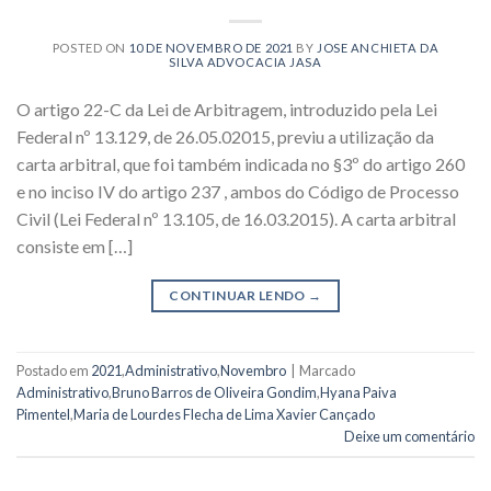
POSTED ON
10 DE NOVEMBRO DE 2021
BY
JOSE ANCHIETA DA
SILVA ADVOCACIA JASA
O artigo 22-C da Lei de Arbitragem, introduzido pela Lei
Federal nº 13.129, de 26.05.02015, previu a utilização da
carta arbitral, que foi também indicada no §3º do artigo 260
e no inciso IV do artigo 237 , ambos do Código de Processo
Civil (Lei Federal nº 13.105, de 16.03.2015). A carta arbitral
consiste em […]
CONTINUAR LENDO
→
Postado em
2021
,
Administrativo
,
Novembro
|
Marcado
Administrativo
,
Bruno Barros de Oliveira Gondim
,
Hyana Paiva
Pimentel
,
Maria de Lourdes Flecha de Lima Xavier Cançado
Deixe um comentário