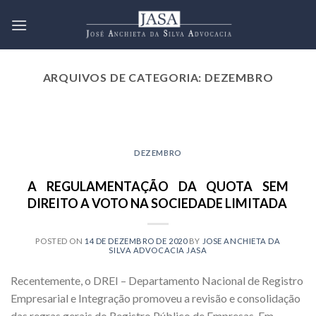
Skip
to
content
ARQUIVOS DE CATEGORIA:
DEZEMBRO
2021 EMPRESARIAL NOVEMBRO
JULGAMENTO REFERENTE À
INCIDÊNCIA DA TAXA SELIC
DEZEMBRO
SOBRE AS DÍVIDAS CIVIS VAI
PARA A CORTE ESPECIAL DO
A REGULAMENTAÇÃO DA QUOTA SEM
SUPERIOR TRIBUNAL DE JUSTIÇA
DIREITO A VOTO NA SOCIEDADE LIMITADA
10 de novembro de 2021
O julgamento do recurso especial nº
POSTED ON
14 DE DEZEMBRO DE 2020
BY
JOSE ANCHIETA DA
1.795.982/SP, iniciado junto à 4ª Turma do
SILVA ADVOCACIA JASA
Superior Tribunal [...]
Recentemente, o DREI – Departamento Nacional de Registro
CONTINUAR LENDO
→
Empresarial e Integração promoveu a revisão e consolidação
das regras gerais do Registro Público de Empresas. Em