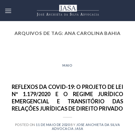
Skip
to
content
ARQUIVOS DE TAG:
ANA CAROLINA BAHIA
2021 EMPRESARIAL NOVEMBRO
JULGAMENTO REFERENTE À
INCIDÊNCIA DA TAXA SELIC
MAIO
SOBRE AS DÍVIDAS CIVIS VAI
PARA A CORTE ESPECIAL DO
SUPERIOR TRIBUNAL DE JUSTIÇA
REFLEXOS DA COVID-19: O PROJETO DE LEI
10 de novembro de 2021
Nº 1.179/2020 E O REGIME JURÍDICO
O julgamento do recurso especial nº
EMERGENCIAL E TRANSITÓRIO DAS
1.795.982/SP, iniciado junto à 4ª Turma do
RELAÇÕES JURÍDICAS DE DIREITO PRIVADO
Superior Tribunal [...]
CONTINUAR LENDO
→
POSTED ON
11 DE MAIO DE 2020
BY
JOSE ANCHIETA DA SILVA
ADVOCACIA JASA