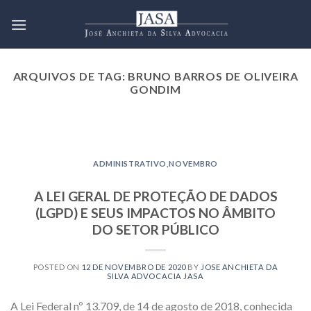
Skip
to
content
ARQUIVOS DE TAG:
BRUNO BARROS DE OLIVEIRA
GONDIM
2021 EMPRESARIAL NOVEMBRO
JULGAMENTO REFERENTE À
INCIDÊNCIA DA TAXA SELIC
ADMINISTRATIVO
,
NOVEMBRO
SOBRE AS DÍVIDAS CIVIS VAI
PARA A CORTE ESPECIAL DO
A LEI GERAL DE PROTEÇÃO DE DADOS
SUPERIOR TRIBUNAL DE JUSTIÇA
(LGPD) E SEUS IMPACTOS NO ÂMBITO
10 de novembro de 2021
DO SETOR PÚBLICO
O julgamento do recurso especial nº
1.795.982/SP, iniciado junto à 4ª Turma do
POSTED ON
12 DE NOVEMBRO DE 2020
BY
JOSE ANCHIETA DA
Superior Tribunal [...]
SILVA ADVOCACIA JASA
CONTINUAR LENDO
→
A Lei Federal nº 13.709, de 14 de agosto de 2018, conhecida