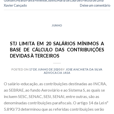
Gondim
,
Hyana Paiva Pimentel
,
Junho
,
Maria de Lourdes Flecha de Lima
Xavier Cançado
Deixe um comentário
JUNHO
STJ LIMITA EM 20 SALÁRIOS MÍNIMOS A
BASE DE CÁLCULO DAS CONTRIBUIÇÕES
DEVIDAS À TERCEIROS
POSTED ON
17 DE JUNHO DE 2020
BY
JOSE ANCHIETA DA SILVA
ADVOCACIA JASA
O salário-educação, as contribuições destinadas ao INCRA,
ao SEBRAE, ao fundo Aeroviário e ao Sistema S, as quais se
incluem SESC, SENAC, SESI, SENAI, entre outras, são as
denominadas contribuições parafiscais. O artigo 14 da Lei nº
5.890/73 determinou que as referidas contribuições serão