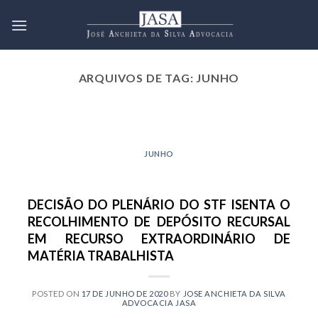
Skip
to
content
ARQUIVOS DE TAG:
JUNHO
2021 EMPRESARIAL NOVEMBRO
JULGAMENTO REFERENTE À
INCIDÊNCIA DA TAXA SELIC
JUNHO
SOBRE AS DÍVIDAS CIVIS VAI
PARA A CORTE ESPECIAL DO
SUPERIOR TRIBUNAL DE JUSTIÇA
DECISÃO DO PLENÁRIO DO STF ISENTA O
10 de novembro de 2021
RECOLHIMENTO DE DEPÓSITO RECURSAL
O julgamento do recurso especial nº
EM RECURSO EXTRAORDINÁRIO DE
1.795.982/SP, iniciado junto à 4ª Turma do
MATÉRIA TRABALHISTA
Superior Tribunal [...]
CONTINUAR LENDO
→
POSTED ON
17 DE JUNHO DE 2020
BY
JOSE ANCHIETA DA SILVA
ADVOCACIA JASA