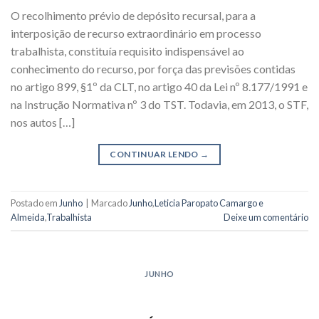
O recolhimento prévio de depósito recursal, para a
interposição de recurso extraordinário em processo
trabalhista, constituía requisito indispensável ao
conhecimento do recurso, por força das previsões contidas
no artigo 899, §1º da CLT, no artigo 40 da Lei nº 8.177/1991 e
na Instrução Normativa nº 3 do TST. Todavia, em 2013, o STF,
nos autos […]
CONTINUAR LENDO
→
Postado em
Junho
|
Marcado
Junho
,
Leticia Paropato Camargo e
Almeida
,
Trabalhista
Deixe um comentário
JUNHO