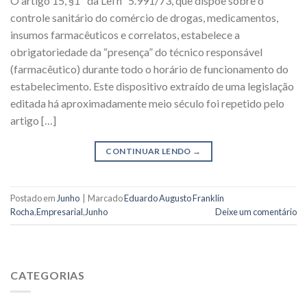
O artigo 15, §1º da Lei nº 5.991/73, que dispõe sobre o
controle sanitário do comércio de drogas, medicamentos,
insumos farmacêuticos e correlatos, estabelece a
obrigatoriedade da “presença” do técnico responsável
(farmacêutico) durante todo o horário de funcionamento do
estabelecimento. Este dispositivo extraído de uma legislação
editada há aproximadamente meio século foi repetido pelo
artigo […]
CONTINUAR LENDO
→
Postado em
Junho
|
Marcado
Eduardo Augusto Franklin
Rocha
,
Empresarial
,
Junho
Deixe um comentário
CATEGORIAS