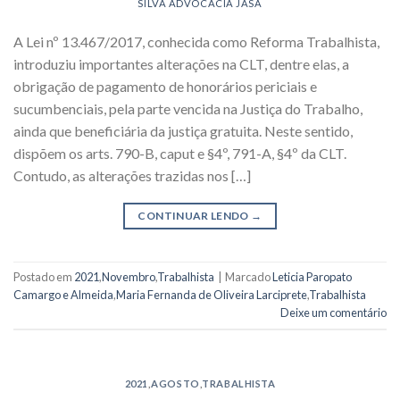
SILVA ADVOCACIA JASA
A Lei nº 13.467/2017, conhecida como Reforma Trabalhista,
introduziu importantes alterações na CLT, dentre elas, a
obrigação de pagamento de honorários periciais e
sucumbenciais, pela parte vencida na Justiça do Trabalho,
ainda que beneficiária da justiça gratuita. Neste sentido,
dispõem os arts. 790-B, caput e §4º, 791-A, §4º da CLT.
Contudo, as alterações trazidas nos […]
CONTINUAR LENDO
→
Postado em
2021
,
Novembro
,
Trabalhista
|
Marcado
Leticia Paropato
Camargo e Almeida
,
Maria Fernanda de Oliveira Larciprete
,
Trabalhista
Deixe um comentário
2021
,
AGOSTO
,
TRABALHISTA