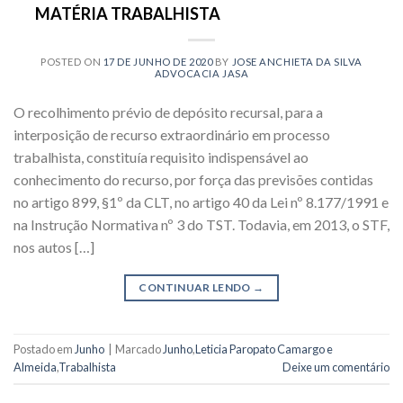
MATÉRIA TRABALHISTA
POSTED ON
17 DE JUNHO DE 2020
BY
JOSE ANCHIETA DA SILVA
ADVOCACIA JASA
O recolhimento prévio de depósito recursal, para a
interposição de recurso extraordinário em processo
trabalhista, constituía requisito indispensável ao
conhecimento do recurso, por força das previsões contidas
no artigo 899, §1º da CLT, no artigo 40 da Lei nº 8.177/1991 e
na Instrução Normativa nº 3 do TST. Todavia, em 2013, o STF,
nos autos […]
CONTINUAR LENDO
→
Postado em
Junho
|
Marcado
Junho
,
Leticia Paropato Camargo e
Almeida
,
Trabalhista
Deixe um comentário