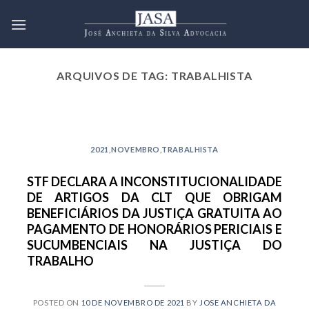
Skip
to
content
ARQUIVOS DE TAG:
TRABALHISTA
2021 EMPRESARIAL NOVEMBRO
JULGAMENTO REFERENTE À
INCIDÊNCIA DA TAXA SELIC
2021
,
NOVEMBRO
,
TRABALHISTA
SOBRE AS DÍVIDAS CIVIS VAI
PARA A CORTE ESPECIAL DO
STF DECLARA A INCONSTITUCIONALIDADE
SUPERIOR TRIBUNAL DE JUSTIÇA
DE ARTIGOS DA CLT QUE OBRIGAM
10 de novembro de 2021
BENEFICIÁRIOS DA JUSTIÇA GRATUITA AO
PAGAMENTO DE HONORÁRIOS PERICIAIS E
O julgamento do recurso especial nº
SUCUMBENCIAIS NA JUSTIÇA DO
1.795.982/SP, iniciado junto à 4ª Turma do
Superior Tribunal [...]
TRABALHO
CONTINUAR LENDO
→
POSTED ON
10 DE NOVEMBRO DE 2021
BY
JOSE ANCHIETA DA